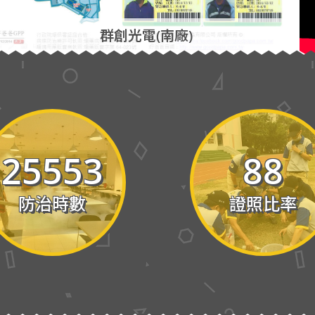
群創光電(南廠)
25553
88
防治時數
證照比率