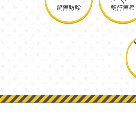
鼠害防除
爬行害蟲