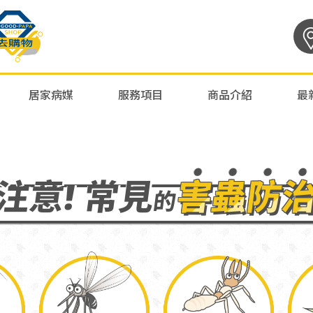
居家病媒
服務項目
商品介紹
最
注意! 常見
害蟲防
的