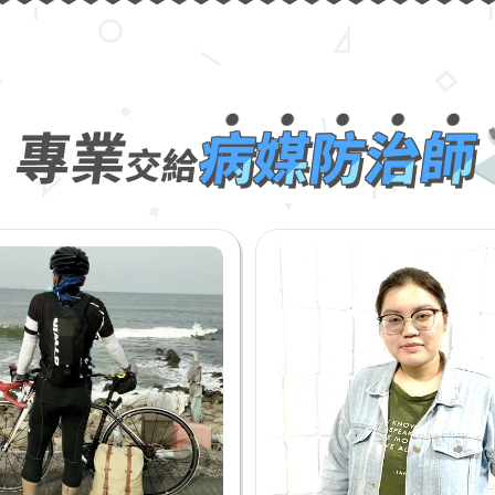
專業
病媒防治師
交給