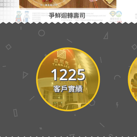
爭鮮迴轉壽司
1225
客戶實績