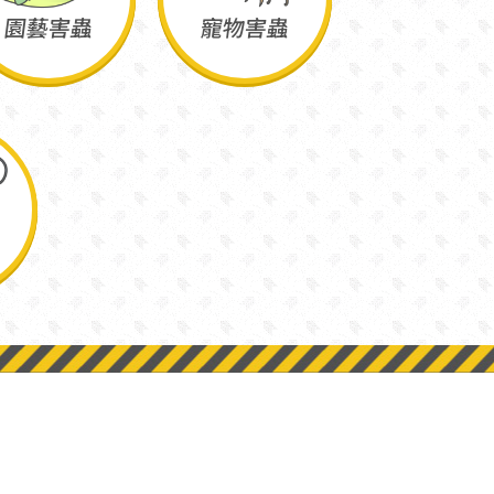
園藝害蟲
寵物害蟲