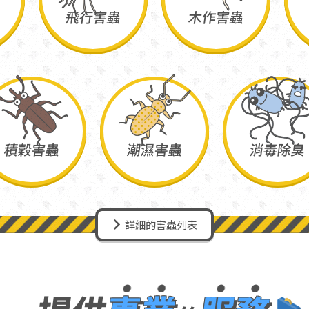
飛行害蟲
木作害蟲
積穀害蟲
潮濕害蟲
消毒除臭
詳細的害蟲列表