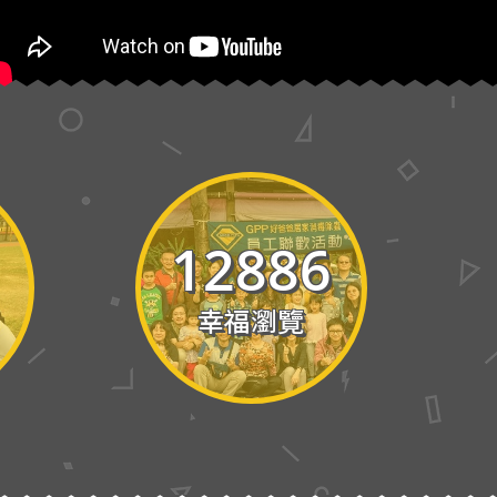
華泰電子(楠梓加工區)
12886
幸福瀏覽