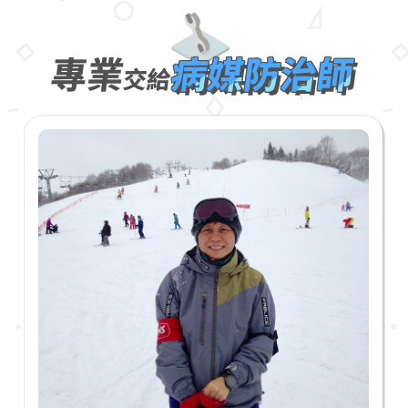
專業
病媒防治師
交給