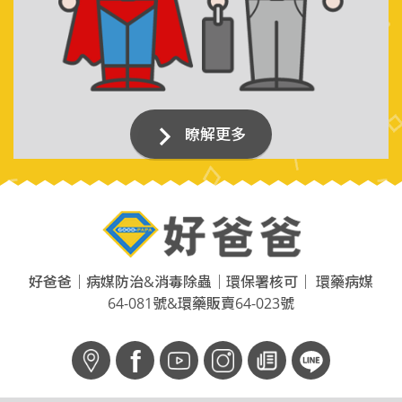
瞭解更多
好爸爸｜病媒防治&消毒除蟲｜環保署核可｜ 環藥病媒
64-081號&環藥販賣64-023號
f