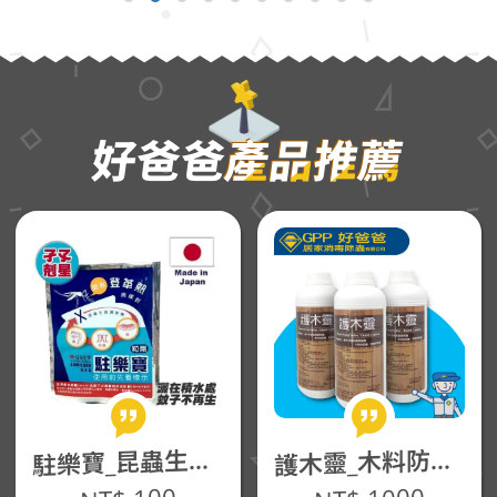
好爸爸
產品推薦
樂寶_昆蟲生長調節(粒劑10g)
木靈_木料防蟲保護(液劑1L)
駐
護