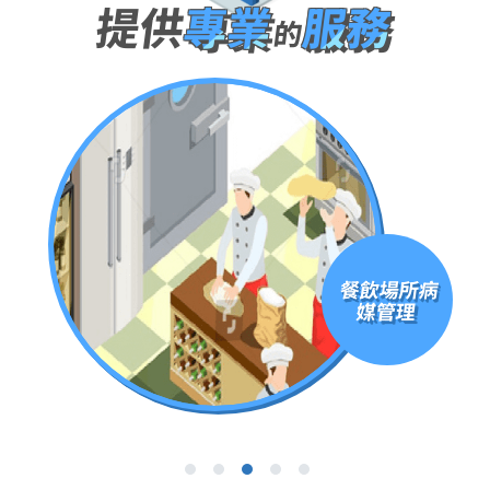
提供
專業
服務
的
園環
餐飲場所病
毒
媒管理
1
2
3
4
5