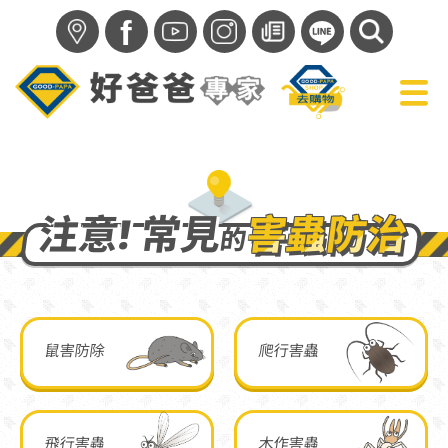
f
注意! 常見
害蟲防治
的
鼠害防除
爬行害蟲
飛行害蟲
木作害蟲