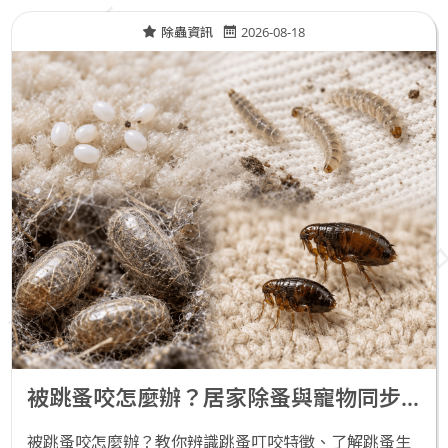
除蟲資訊
2026-08-18
被跳蚤咬怎麼辦？居家除蚤與寵物同步處理指南
被跳蚤咬怎麼辦？教你辨識跳蚤叮咬特徵、了解跳蚤生