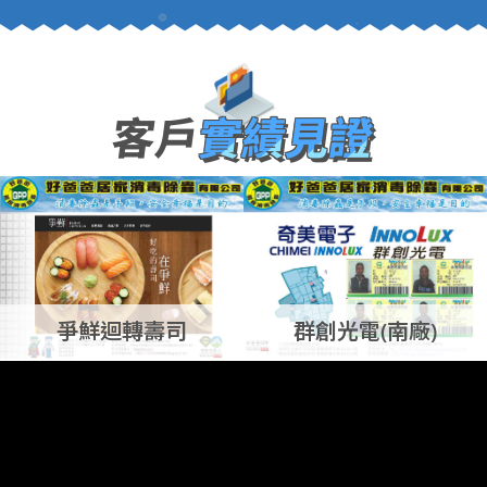
客戶
實績見證
爭鮮迴轉壽司
群創光電(南廠)