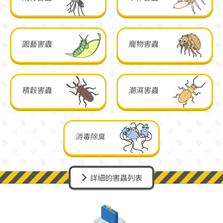
園藝害蟲
寵物害蟲
積穀害蟲
潮濕害蟲
消毒除臭
詳細的害蟲列表