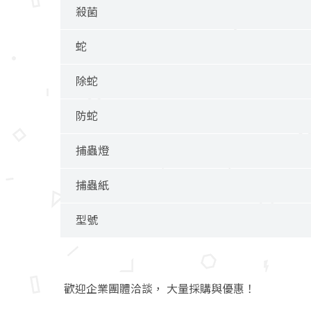
殺菌
蛇
除蛇
防蛇
捕蟲燈
捕蟲紙
型號
歡迎企業團體洽談， 大量採購與優惠！