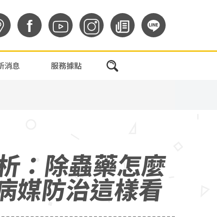
f
新消息
服務據點
析：除蟲藥怎麼
病媒防治這樣看