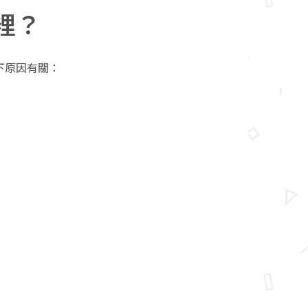
裡？
下原因有關：