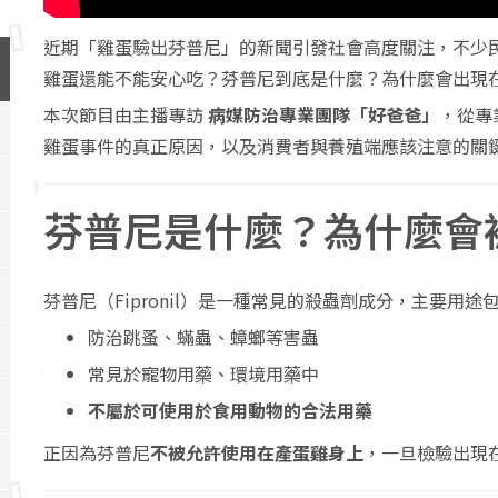
近期「雞蛋驗出芬普尼」的新聞引發社會高度關注，不少
雞蛋還能不能安心吃？芬普尼到底是什麼？為什麼會出現
本次節目由主播專訪
病媒防治專業團隊「好爸爸」
，從專
雞蛋事件的真正原因，以及消費者與養殖端應該注意的關
芬普尼是什麼？為什麼會
芬普尼（Fipronil）是一種常見的殺蟲劑成分，主要用途
防治跳蚤、蟎蟲、蟑螂等害蟲
常見於寵物用藥、環境用藥中
不屬於可使用於食用動物的合法用藥
正因為芬普尼
不被允許使用在產蛋雞身上
，一旦檢驗出現