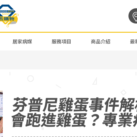
居家病媒
服務項目
商品介紹
最
芬普尼雞蛋事件解
會跑進雞蛋？專業