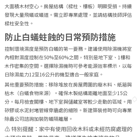
大面積木材空心。房屋結構（樑柱、樓板）明顯受損。持續
發現大量飛蟻或蟻道。需立即專業處理，並請結構技師評估
樑柱安全性。
防止白蟻蛀蝕的日常預防措施
控制環境濕度是預防白蟻的第一要務。建議使用除濕機將室
內相對濕度控制在50%至60%之間，特別是地下室、1樓和
木作密集的空間。選擇除濕機時可參考能源效率標示，以每
日除濕能力12至16公升的機型適合一般家庭。
其他重要預防措施：移除堆放在房屋周圍的廢木料、紙箱與
枯木（白蟻食物來源）。確保木製結構距離地面至少15公
分。每月檢查閣樓、地下室與儲藏室等較少走動的區域。用
矽膠或水泥封堵管線穿牆處的縫隙。新建築裝修時可向專業
除蟲公司諮詢加裝防蟻隔離層。
⚠️ 特別提醒：家中有使用回收木料或未經防腐處理的