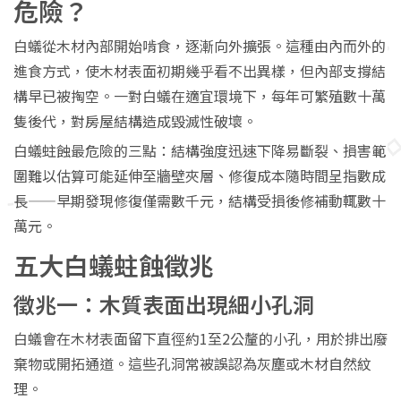
危險？
白蟻從木材內部開始啃食，逐漸向外擴張。這種由內而外的
進食方式，使木材表面初期幾乎看不出異樣，但內部支撐結
構早已被掏空。一對白蟻在適宜環境下，每年可繁殖數十萬
隻後代，對房屋結構造成毀滅性破壞。
白蟻蛀蝕最危險的三點：結構強度迅速下降易斷裂、損害範
圍難以估算可能延伸至牆壁夾層、修復成本隨時間呈指數成
長——早期發現修復僅需數千元，結構受損後修補動輒數十
萬元。
五大白蟻蛀蝕徵兆
徵兆一：木質表面出現細小孔洞
白蟻會在木材表面留下直徑約1至2公釐的小孔，用於排出廢
棄物或開拓通道。這些孔洞常被誤認為灰塵或木材自然紋
理。