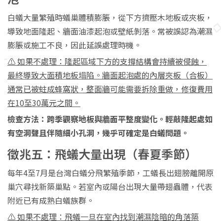
白蟻大量繁殖時蟻巢體積膨脹，從下方擠壓木地板或夾板，
導致地面隆起、牆面油漆起泡或壁紙剝落。常被誤認為潮濕
膨脹或施工不良，因此延誤處理時機。
⚠️ 如果不處理：隆起區域下方的支撐結構會持續被侵蝕，
最終導致大面積地板塌陷。牆面起泡處的內層夾板（合板）
通常已被蛀成蜂窩狀，整面牆可能需要拆除重做，修復費用
在10至30萬元之間。
檢查方法：跨季觀察地板與牆面平整度變化。輕敲隆起處如
有空洞聲且伴隨細小孔洞，幾乎可確定是白蟻問題。
徵兆五：飛蟻大量出現（春夏季節）
每年4至7月是台灣白蟻分飛繁殖季節，工蟻長出翅膀離開原
巢穴尋找新築巢點。若室內或陽台出現大量帶翅蟲體，代表
附近已有成熟白蟻族群。
⚠️ 如果不處理：飛蟻一旦在室內找到潮濕陰暗的角落築