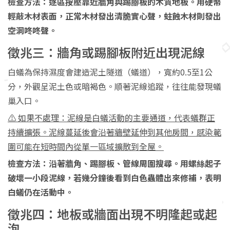
檢查方法：逐區按壓靠近牆角與踢腳板的木質地板。用硬幣
輕敲木材表面，正常木材發出清脆實心聲，蛀蝕木材則發出
空洞咚咚聲。
徵兆三：牆角或踢腳板附近出現泥線
白蟻為保持濕度會建造泥土隧道（蟻道），寬約0.5至1公
分，外觀呈泥土色或暗褐色。順著泥線追蹤，往往能發現蟻
巢入口。
⚠️ 如果不處理：泥線是白蟻活動的主要通道，代表蟻群正
持續擴張。泥線蔓延後會沿著牆壁延伸到其他房間，感染範
圍可能在短時間內從單一區域擴散到全屋。
檢查方法：沿著牆角、踢腳板、管線周圍搜尋。用螺絲起子
破壞一小段泥線，若幾分鐘後看到白色蟲體出來修補，表明
白蟻仍在活動中。
徵兆四：地板或牆面出現不明隆起或起
泡