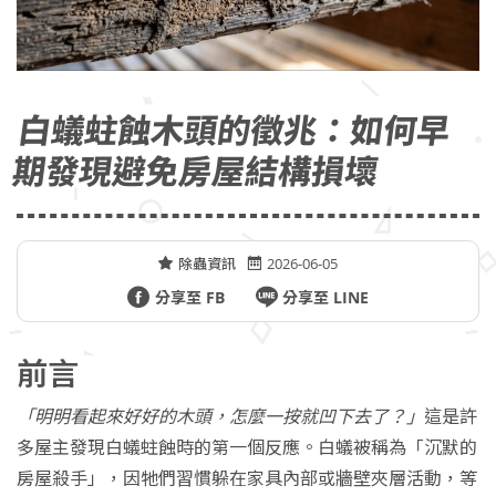
白蟻蛀蝕木頭的徵兆：如何早
期發現避免房屋結構損壞
除蟲資訊
2026-06-05
分享至 FB
分享至 LINE
前言
「明明看起來好好的木頭，怎麼一按就凹下去了？」
這是許
多屋主發現白蟻蛀蝕時的第一個反應。白蟻被稱為「沉默的
房屋殺手」，因牠們習慣躲在家具內部或牆壁夾層活動，等