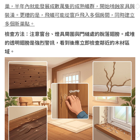
巢，半年內就能發展成數萬隻的成熟蟻群，開始啃蝕家具與
裝潢。更糟的是，飛蟻可能從窗戶飛入多個房間，同時建立
多個新巢點。
檢查方法：注意窗台、燈具周圍與門縫處的脫落翅膀。成堆
的透明翅膀是強烈警訊，看到後應立即檢查鄰近的木材區
域。