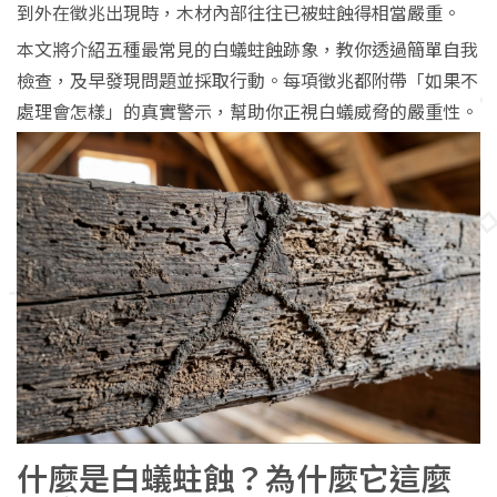
到外在徵兆出現時，木材內部往往已被蛀蝕得相當嚴重。
本文將介紹五種最常見的白蟻蛀蝕跡象，教你透過簡單自我
檢查，及早發現問題並採取行動。每項徵兆都附帶「如果不
處理會怎樣」的真實警示，幫助你正視白蟻威脅的嚴重性。
什麼是白蟻蛀蝕？為什麼它這麼