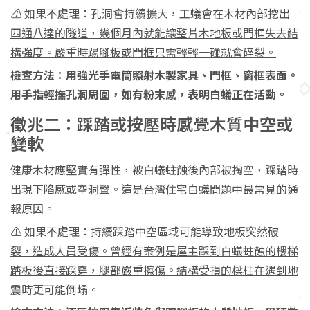
⚠️
如果不處理：孔洞會持續擴大，工蟻會在木材內部挖出
四通八達的隧道，幾個月內就能讓整片木地板或門框失去結
構強度。嚴重時踢腳板或門框只需輕輕一碰就會碎裂。
檢查方法：用強光手電筒照射木製家具、門框、窗框表面。
用手指輕撫孔洞周圍，如有粉末感，表明白蟻正在活動。
徵兆二：踩踏或按壓時感覺木質中空或
變軟
健康木材應堅實有彈性，被白蟻蛀蝕後內部被掏空，踩踏時
出現下陷感或空洞聲。這是台灣住宅白蟻問題中最常見的通
報原因。
⚠️ 如果不處理：持續踩踏中空區域可能導致地板突然破
裂，造成人員受傷。曾經有案例是屋主踩到白蟻蛀蝕的樓梯
踏板後直接踩穿，腿部嚴重擦傷。結構受損的樑柱在遇到地
震時更可能倒塌。