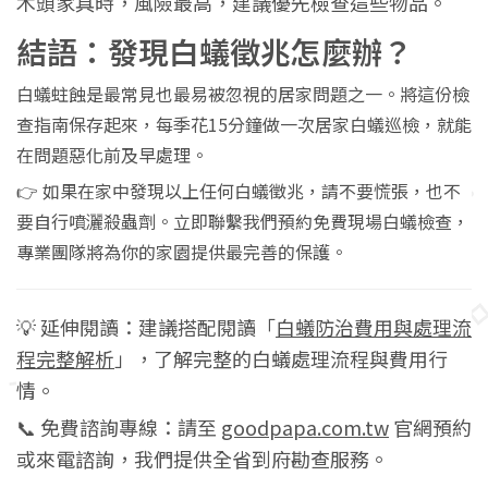
木頭家具時，風險最高，建議優先檢查這些物品。
結語：發現白蟻徵兆怎麼辦？
白蟻蛀蝕是最常見也最易被忽視的居家問題之一。將這份檢
查指南保存起來，每季花15分鐘做一次居家白蟻巡檢，就能
在問題惡化前及早處理。
👉 如果在家中發現以上任何白蟻徵兆，請不要慌張，也不
要自行噴灑殺蟲劑。立即聯繫我們預約免費現場白蟻檢查，
專業團隊將為你的家園提供最完善的保護。
💡 延伸閱讀：建議搭配閱讀「
白蟻防治費用與處理流
程完整解析
」，了解完整的白蟻處理流程與費用行
情。
📞 免費諮詢專線：請至
goodpapa.com.tw
官網預約
或來電諮詢，我們提供全省到府勘查服務。