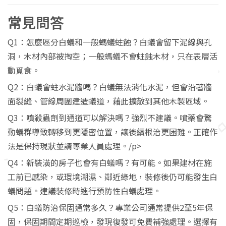
常見問答
Q1：怎麼區分白蟻和一般螞蟻蛀蝕？白蟻會留下泥線與孔
洞，木材內部被掏空；一般螞蟻不會蛀蝕木材，只在表層活
動覓食。
Q2：白蟻會蛀水泥牆嗎？白蟻無法消化水泥，但會沿著牆
面裂縫、管線周圍建造蟻道，藉此擴散到其他木製區域。
Q3：噴殺蟲劑到通道可以解決嗎？強烈不建議。噴藥會驚
動蟻群導致轉移到更隱密位置，讓後續根治更困難。正確作
法是保持現狀並請專業人員處理。/p>
Q4：新裝潢的房子也會有白蟻嗎？有可能。如果建材在施
工前已感染，或環境潮濕、鄰近綠地，裝修後仍可能發生白
蟻問題。建議裝修時進行預防性白蟻處理。
Q5：白蟻防治保固通常多久？專業公司通常提供2至5年保
固，保固期間定期巡檢，發現復發可免費補強處理。選擇有