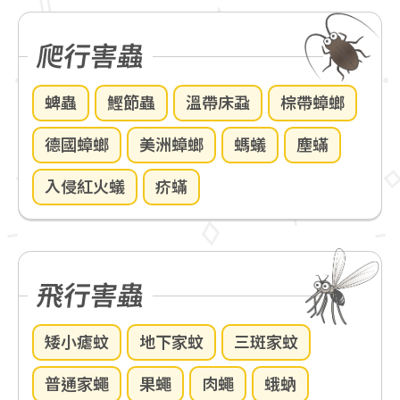
爬行害蟲
蜱蟲
鰹節蟲
溫帶床蝨
棕帶蟑螂
德國蟑螂
美洲蟑螂
螞蟻
塵蟎
入侵紅火蟻
疥蟎
飛行害蟲
矮小瘧蚊
地下家蚊
三斑家蚊
普通家蠅
果蠅
肉蠅
蛾蚋