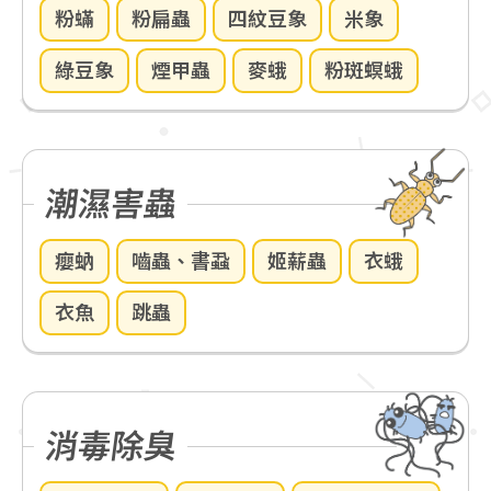
粉蟎
粉扁蟲
四紋豆象
米象
綠豆象
煙甲蟲
麥蛾
粉斑螟蛾
潮濕害蟲
癭蚋
嚙蟲、書蝨
姬薪蟲
衣蛾
衣魚
跳蟲
消毒除臭