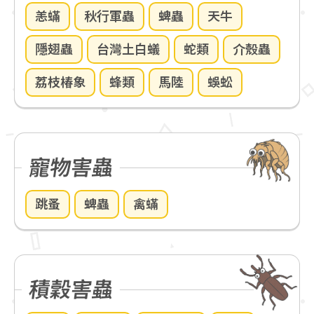
恙蟎
秋行軍蟲
蜱蟲
天牛
隱翅蟲
台灣土白蟻
蛇類
介殼蟲
荔枝椿象
蜂類
馬陸
蜈蚣
寵物害蟲
跳蚤
蜱蟲
禽蟎
積穀害蟲