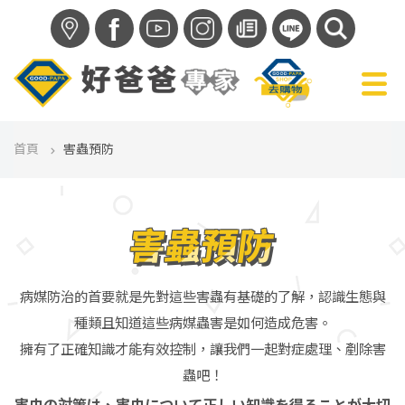
f
首頁
害蟲預防
害蟲預防
病媒防治的首要就是先對這些害蟲有基礎的了解，認識生態與
種類且知道這些病媒蟲害是如何造成危害。
擁有了正確知識才能有效控制，讓我們一起對症處理、剷除害
蟲吧！
害虫の対策は、害虫について正しい知識を得ることが大切