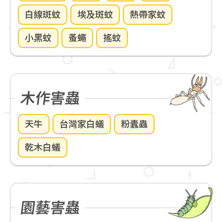
白線斑蚊
埃及斑蚊
熱帶家蚊
小黑蚊
蚤蠅
搖蚊
木作害蟲
天牛
台灣家白蟻
粉蠹蟲
乾木白蟻
園藝害蟲