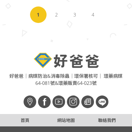
1
2
3
4
好爸爸｜病媒防治&消毒除蟲｜環保署核可｜ 環藥病媒
64-081號&環藥販賣64-023號
f
首頁
網站地圖
聯絡我們