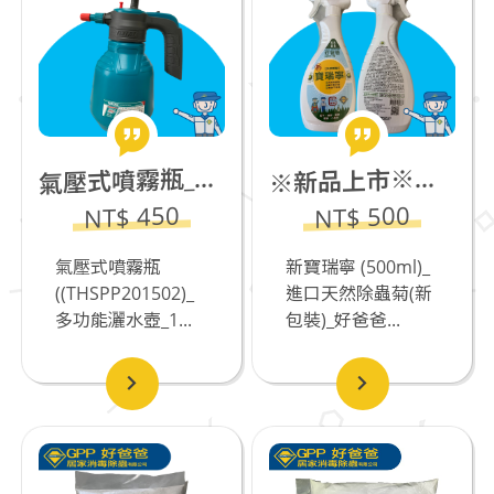
壓式噴霧瓶_多功能灑水壺_1.5L
新品上市※新寶瑞寧 (500ml)_進口天然除蟲菊(新包裝)_若有飼養貓咪不推薦
氣
※
NT$ 450
NT$ 500
氣壓式噴霧瓶
新寶瑞寧 (500ml)_
((THSPP201502)_
進口天然除蟲菊(新
多功能灑水壺_1...
包裝)_好爸爸...