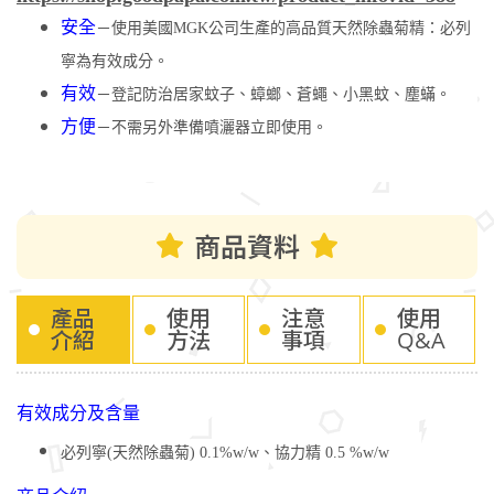
安全
－使用美國MGK公司生產的高品質天然除蟲菊精：必列
寧為有效成分。
有效
－登記防治居家蚊子、蟑螂、蒼蠅、小黑蚊、塵蟎。
方便
－不需另外準備噴灑器立即使用。
商品資料
產品
使用
注意
使用
介紹
方法
事項
Q&A
有效成分及含量
必列寧(天然除蟲菊) 0.1%w/w、協力精 0.5 %w/w