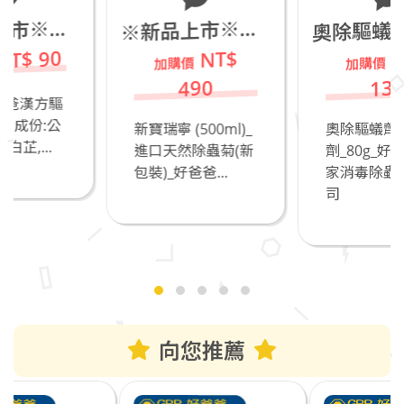
除驅蟻劑_凝膠餌劑_80g
※好爸爸漢方驅蚊包(外用)
新品上市※新寶瑞寧 (500ml)_進口天然除蟲菊(新包裝)_若有飼養貓咪不推薦
奧
※
0
NT$
NT$
490
130
驅
公
新寶瑞寧 (500ml)_
奧除驅蟻劑_凝膠餌
進口天然除蟲菊(新
劑_80g_好爸爸居
包裝)_好爸爸...
家消毒除蟲有限公
司
向您推薦