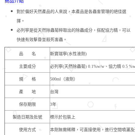
商品介紹
對於偏好天然產品的人來說，本產品是各蟲害管理的絕佳選
擇。
必列寧是從天然除蟲菊粹取出的除蟲成分，搭配協力精，可以
快速有效擊昏並殺死害蟲。
品 名
新寶瑞寧(水性液劑)
主要成分
必列寧(天然除蟲菊) 0.1%w/w、協力精 0.5 %w
規 格
500ml（液劑）
產 地
台灣
保存期限
3年
製造日期及批號
標示於包裝上
使用方式
本劑無需稀釋，可直接使用，進行空間噴灑及