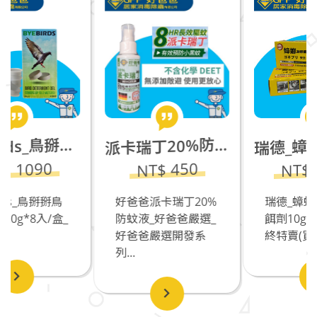
yeBirds_鳥掰掰鳥忌避劑_20g*8入/盒
德_蟑螂點藥(凝膠餌劑10g)
卡瑞丁20%防蚊液_好爸爸嚴選
B
瑞
派
0
NT$ 2000
NT$ 450
掰鳥
瑞德_蟑螂點藥(凝膠
好爸爸派卡瑞丁20%
/盒_
餌劑10g)優惠中_年
防蚊液_好爸爸嚴選_
終特賣(買10盒...
好爸爸嚴選開發系
列...