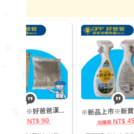
新品上市※新寶瑞寧 (500ml)_進口天然除蟲菊(新包裝)_若有飼養貓咪不推薦
新品上市※好爸爸漢方驅蚊包(外用)
※
※
NT$ 490
0