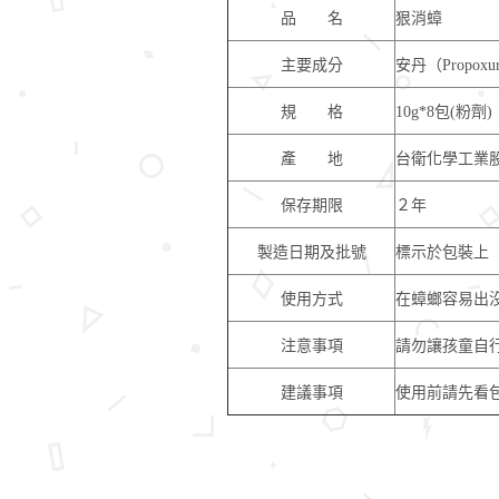
品 名
狠消蟑
主要成分
安丹（Propoxu
規 格
10g*8包(粉劑)
產 地
台衛化學工業股
保存期限
２年
製造日期及批號
標示於包裝上
使用方式
在蟑螂容易出
注意事項
請勿讓孩童自
建議事項
使用前請先看