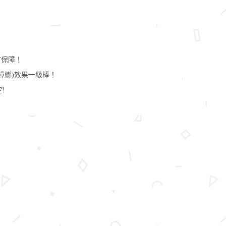
有保障！
蟑螂)效果一級棒！
!