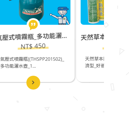
然草本防蚊液(30ml)_個人經濟型_好爸爸嚴選
天
壓式噴霧瓶_多功能灑水壺_1.5L
氣
NT$ 100
天然草本防蚊液(30ml)_個人經
02)_
居家必
濟型_好爸爸嚴選_好爸爸...
餌劑30