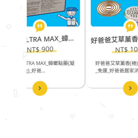
爸爸艾草薰香(捲)_4盒優惠價_免運
利害ULTRA MAX_蟑螂餌劑(凝膠餌劑35g)缺貨中
好
金
NT$ 1000
螂點藥(凝
好爸爸艾草薰香(捲)_四盒優惠價
好爸
_免運_好爸爸居家消毒除蟲...
選_