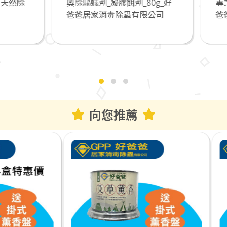
驅蟻劑_凝膠餌劑_80g_好
專業防疫+防霧護目鏡M56
爸居家消毒除蟲有限公司
爸爸居家消毒除蟲有限公
向您推薦