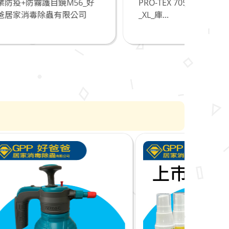
_好
PRO-TEX 7050 Coverall防護衣
防臭
司
_XL_庫...
_直徑
除...