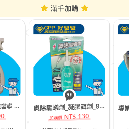
滿千加購
奧
除驅蟻劑_凝膠餌劑_80g
NT$ 130
NT$ 500