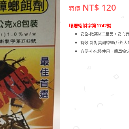
NT$ 120
特價
環署衛製字第1742號
安全-微笑MIT產品，安心
有效-針對美洲蟑螂(戶外大
方便-小包裝使用，簡單搞定