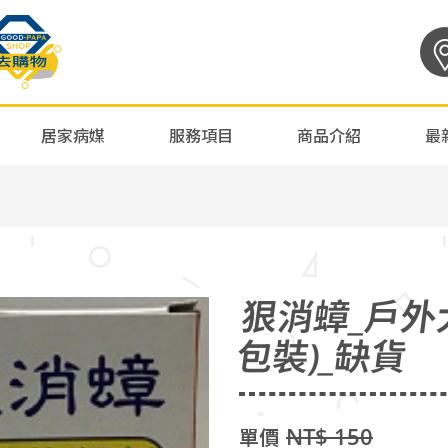
居家病媒
服務項目
商品介紹
最
狠消蟑_戶外大
包裝)_缺貨
NT$ 150
單價