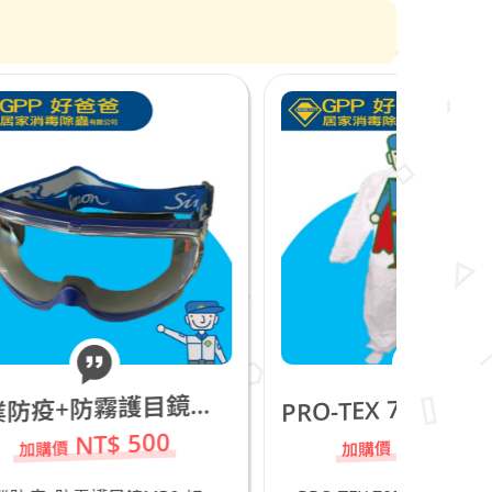
專
RO-TEX 7050 Coverall防護衣_XL_庫存品20件,請把握!
業防疫+防霧護目鏡M56
P
NT$ 150