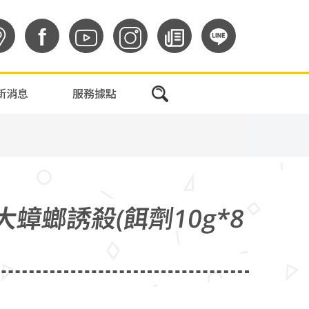
f
新消息
服務據點
蟑螂誘殺(餌劑10g*8