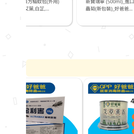
外用)
新寶瑞寧 (500ml)_進口天然除
奧除
.
蟲菊(新包裝)_好爸爸...
爸