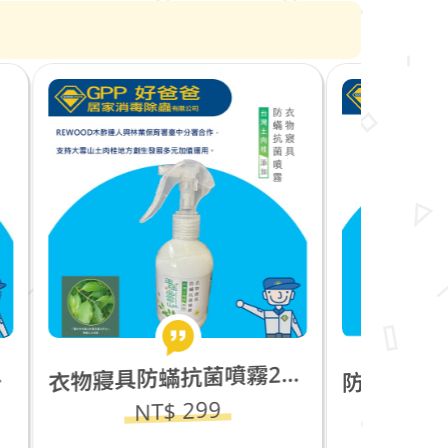
物寢具防蟎抗菌噴霧200ml_台灣土肉桂添加
臭水門_不鏽鋼防蟑防蟲防臭_直徑2英寸(3.5公分適用)
衣
防
NT$ 95