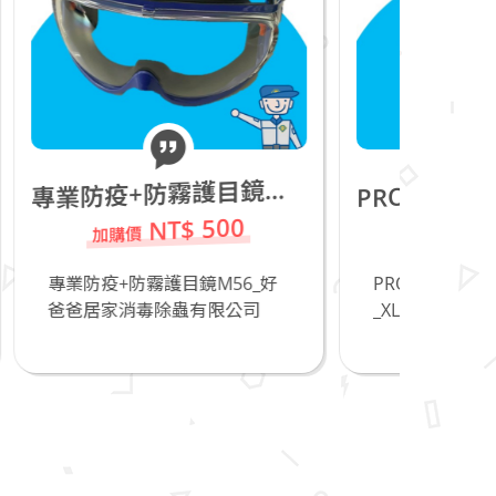
專
RO-TEX 7050 Coverall防護衣_XL_庫存品20件,請把握!
業防疫+防霧護目鏡M56
P
0
NT$ 150
6_好
PRO-TEX 7050 Coverall防護衣
防臭
公司
_XL_庫...
_直
除...