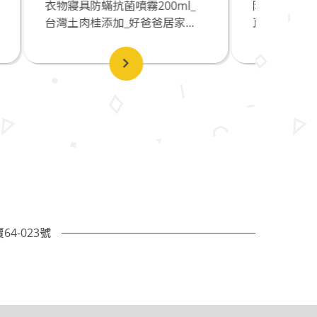
0ml_
防臭水門_不鏽鋼防蟑防蟲防臭_
防臭
...
直徑2英寸_好爸爸居家消毒除...
直徑
4-023號