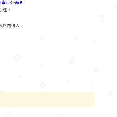
 防毒口罩/面具!
處理。
灰塵的侵入。