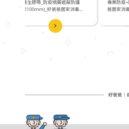
蔽防護
專業防疫+防霧護目鏡G06_好爸
養
消毒...
爸居家消毒除蟲有限公司
(
好爸爸｜病