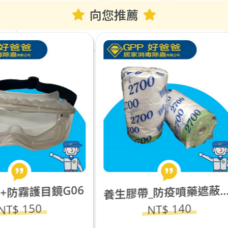
向您推薦
生膠帶_防疫噴藥遮蔽防護(2700ｍｍ)
養
NT$ 140
NT$ 299