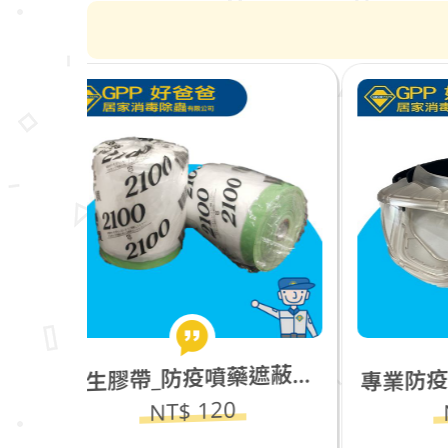
專業防疫+防霧護目鏡G06
生膠帶_防疫噴藥遮蔽防護(2100ｍｍ)
養
0
NT$ 150