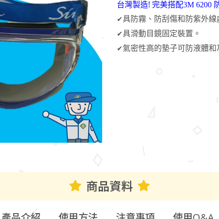
!
台灣製造
完美搭配3M 6200
具防霧、防刮傷和防紫外線
✔
具滑動目鏡固定裝置。
✔
氣密性高的墊子可防液體和
✔
商品資料
產品介紹
使用方法
注意事項
使用Q&A