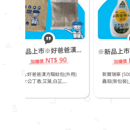
新品上市※新寶瑞寧 (500ml)_進口天然除蟲菊(新包裝)_若有飼養貓咪不推薦
新品上市※好爸爸漢方驅蚊包(外用)
※
※
NT$ 490
90
(外用)
新寶瑞寧 (500ml)_進口天然除
奧
..
蟲菊(新包裝)_好爸爸...
爸