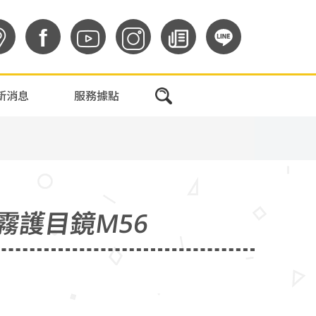
f
新消息
服務據點
霧護目鏡M56