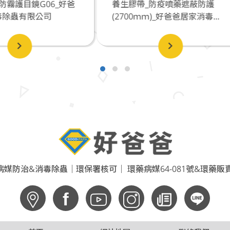
生膠帶_防疫噴藥遮蔽防護
衣物寢具防蟎抗菌噴霧20
2700ｍｍ)_好爸爸居家消毒...
台灣土肉桂添加_好爸爸居家
媒防治&消毒除蟲｜環保署核可｜ 環藥病媒64-081號&環藥販賣6
f