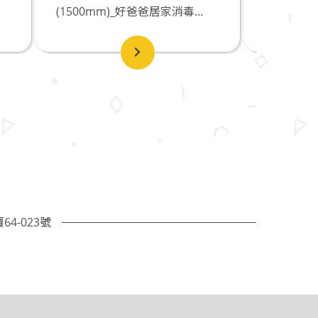
毒...
消毒+滴狀洗手)_90...
直徑
4-023號