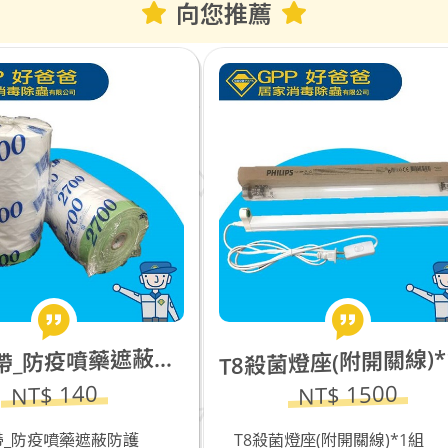
向您推薦
8殺菌燈座(附開關線)*1組+15W紫外線殺菌燈(Philips 飛利浦)*1支
T
NT$ 1500
NT$ 100
8殺菌燈座(附開關線)*1組
養生膠帶_防疫噴藥遮蔽