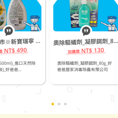
奧
除驅蟻劑_凝膠餌劑_80g
NT$ 130
NT$ 50
除驅蟻劑_凝膠餌劑_80g_好
專業防疫+防霧護目鏡M5
爸爸居家消毒除蟲有限公司
爸爸居家消毒除蟲有限