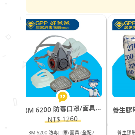
M 6200 防毒口罩/面具 (全配7件組) 半罩式雙罐_6200面罩主體+6003濾毒罐x2+5N11濾棉x2+501濾蓋x2
生膠帶_防疫噴藥遮蔽防護(2700ｍｍ)
3
養
0
NT$ 140
具 (全配7
養生膠帶_防疫噴藥遮蔽防護
T