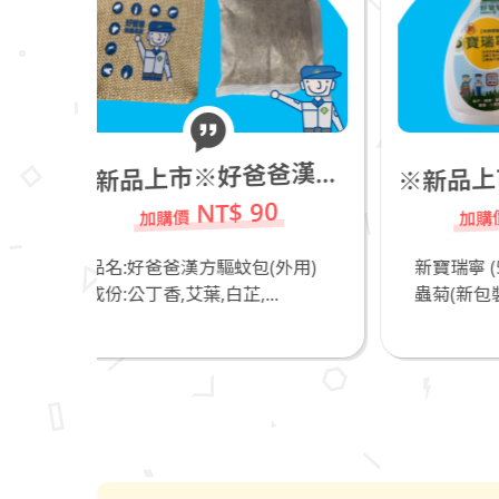
新品上市※新寶瑞寧 (500ml)_進口天然除蟲菊(新包裝)_若有飼養貓咪不推薦
新品上市※好爸爸漢方驅蚊包(外用)
※
※
NT$ 490
90
(外用)
新寶瑞寧 (500ml)_進口天然除
奧
..
蟲菊(新包裝)_好爸爸...