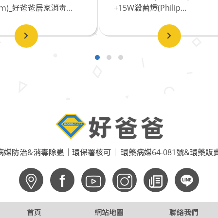
15W殺菌燈(Philip...
(1500mm)_好爸爸居家消
媒防治&消毒除蟲｜環保署核可｜ 環藥病媒64-081號&環藥販賣6
f
首頁
網站地圖
聯絡我們