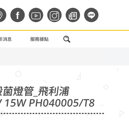
f
新消息
服務據點
殺菌燈管_飛利浦
V 15W PH040005/T8