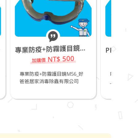
專
RO-TEX 7050 Coverall防護衣_XL_庫存品20件,請把握!
業防疫+防霧護目鏡M56
P
0
NT$ 150
6_好
PRO-TEX 7050 Coverall防護衣
防
公司
_XL_庫...
_直
除...