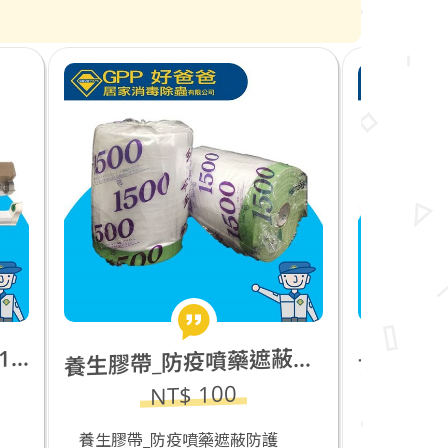
生膠帶_防疫噴藥遮蔽防護(1500mm)
600AN-自動感應一機雙用(噴霧消毒+滴狀洗手) _90×95×225mm_壁掛式_500ml
養
7
NT$ 2000
防護
7600AN-自動感應一機雙用(噴霧
防