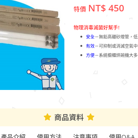
NT$ 450
特價
物理消毒滅菌好幫手!
安全
－無鉛高硼砂燈管，低
有效
－可抑制或消滅空氣中
方便
－系統櫥櫃烘碗機大多
商品資料
產品介紹
使用方法
注意事項
使用Q&A