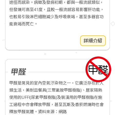
途徑而感染。病徵及發病初期，都與一般流感類似，
但發燒可高至41度，且較一般流感容易影響肝功能，
也較易引致淋巴細胞減少及呼吸衰竭，甚至多器官功
能衰竭而死亡。
詳細介紹
甲醛
甲醛是常見的室內空氣汙染物之一，它廣泛存在於人
類生活，美耐皿餐具(三聚氰胺甲醛樹脂)、居家隔熱
使用的UFFI(尿素甲醛樹脂)及裝潢用的甲醛樹脂在施
工過程中亦會釋放甲醛，甚至瓦斯及香菸燃燒時也會
釋放甲醛氣體。 ​資料來源：網路​