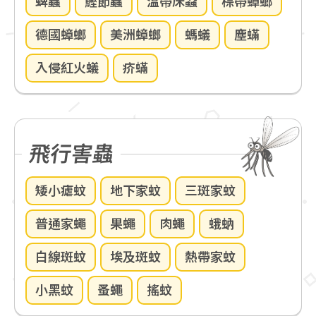
蜱蟲
鰹節蟲
溫帶床蝨
棕帶蟑螂
德國蟑螂
美洲蟑螂
螞蟻
塵蟎
入侵紅火蟻
疥蟎
飛行害蟲
矮小瘧蚊
地下家蚊
三斑家蚊
普通家蠅
果蠅
肉蠅
蛾蚋
白線斑蚊
埃及斑蚊
熱帶家蚊
小黑蚊
蚤蠅
搖蚊