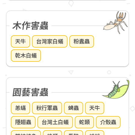
木作害蟲
天牛
台灣家白蟻
粉蠹蟲
乾木白蟻
園藝害蟲
恙蟎
秋行軍蟲
蜱蟲
天牛
隱翅蟲
台灣土白蟻
蛇類
介殼蟲