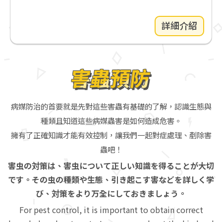
詳細介紹
害蟲預防
病媒防治的首要就是先對這些害蟲有基礎的了解，認識生態與
種類且知道這些病媒蟲害是如何造成危害。
擁有了正確知識才能有效控制，讓我們一起對症處理、剷除害
蟲吧！
害虫の対策は、害虫について正しい知識を得ることが大切
です。その虫の種類や生態、引き起こす害などを詳しく学
び、対策をより万全にしておきましょう。
For pest control, it is important to obtain correct