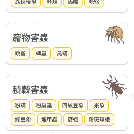
荔枝椿象
蜂類
馬陸
蜈蚣
寵物害蟲
跳蚤
蜱蟲
禽蟎
積穀害蟲
粉蟎
粉扁蟲
四紋豆象
米象
綠豆象
煙甲蟲
麥蛾
粉斑螟蛾