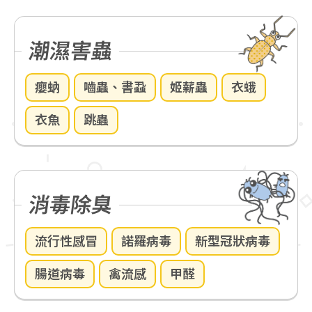
潮濕害蟲
癭蚋
嚙蟲、書蝨
姬薪蟲
衣蛾
衣魚
跳蟲
消毒除臭
流行性感冒
諾羅病毒
新型冠狀病毒
腸道病毒
禽流感
甲醛