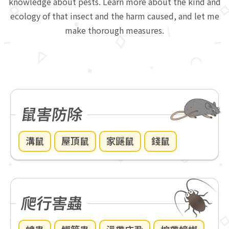
knowledge about pests. Learn more about the kind and
ecology of that insect and the harm caused, and let me
make thorough measures.
鼠害防除
溝鼠
屋頂鼠
家鼷鼠
錢鼠
爬行害蟲