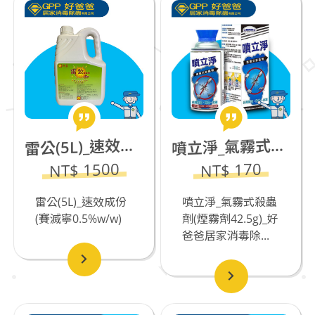
立淨_氣霧式殺蟲劑(煙霧劑)_若有飼養貓咪不推薦使用
公(5L)_速效成份(賽滅寧0.5%w/w)_若有飼養貓咪不推薦
噴
雷
NT$ 1500
NT$ 170
雷公(5L)_速效成份
噴立淨_氣霧式殺蟲
(賽滅寧0.5%w/w)
劑(煙霧劑42.5g)_好
爸爸居家消毒除...