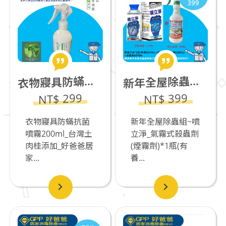
物寢具防蟎抗菌噴霧200ml_台灣土肉桂添加
年全屋除蟲組~噴立淨_氣霧式殺蟲劑(煙霧劑)*1瓶(有養貓咪不推薦)+滅蟲王*1瓶
衣
新
NT$ 299
NT$ 399
衣物寢具防蟎抗菌
新年全屋除蟲組~噴
噴霧200ml_台灣土
立淨_氣霧式殺蟲劑
肉桂添加_好爸爸居
(煙霧劑)*1瓶(有
家...
養...