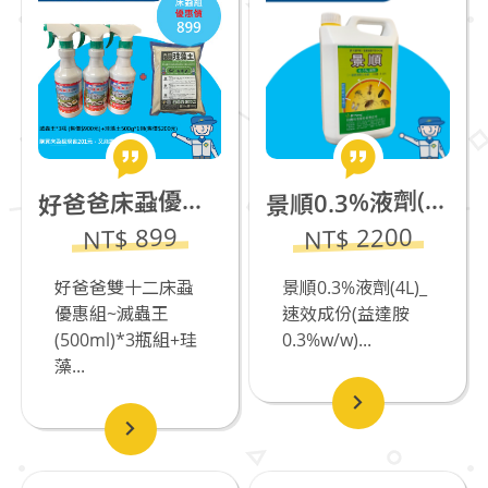
順0.3%液劑(4L)_速效成份(益達胺0.3%w/w)
景
爸爸床蝨優惠組~滅蟲王(500ml)*3瓶組+珪藻土500g*1包
好
NT$ 2200
NT$ 899
景順0.3%液劑(4L)_
好爸爸雙十二床蝨
速效成份(益達胺
優惠組~滅蟲王
0.3%w/w)...
(500ml)*3瓶組+珪
藻...