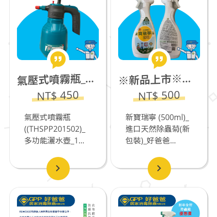
壓式噴霧瓶_多功能灑水壺_1.5L
新品上市※新寶瑞寧 (500ml)_進口天然除蟲菊(新包裝)_若有飼養貓咪不推薦
氣
※
NT$ 450
NT$ 500
氣壓式噴霧瓶
新寶瑞寧 (500ml)_
((THSPP201502)_
進口天然除蟲菊(新
多功能灑水壺_1...
包裝)_好爸爸...