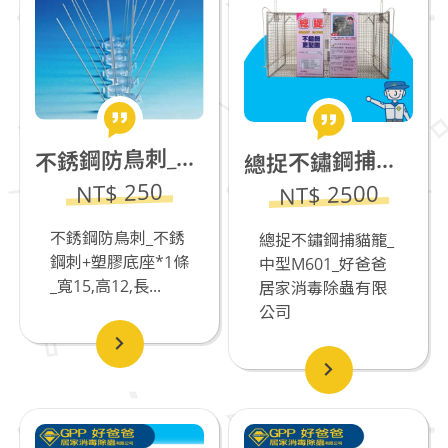
銹鋼防鳥刺_不銹鋼刺+塑膠底座*1條_寬15,高12,長33.4cm
不
捉不鏽鋼捕貓籠_中型M601
總
NT$ 250
NT$ 2500
不銹鋼防鳥刺_不銹
總捉不鏽鋼捕貓籠_
鋼刺+塑膠底座*1條
中型M601_好爸爸
_寬15,高12,長...
居家消毒除蟲有限
公司