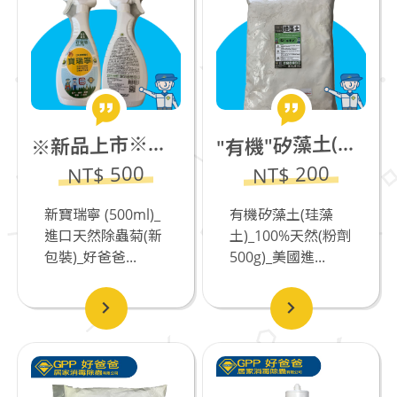
有機"矽藻土(珪藻土)_100%天然(粉劑500g)_美國進口
新品上市※新寶瑞寧 (500ml)_進口天然除蟲菊(新包裝)_若有飼養貓咪不推薦
"
※
NT$ 500
NT$ 200
新寶瑞寧 (500ml)_
有機矽藻土(珪藻
進口天然除蟲菊(新
土)_100%天然(粉劑
包裝)_好爸爸...
500g)_美國進...