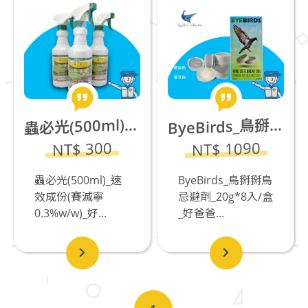
yeBirds_鳥掰掰鳥忌避劑_20g*8入/盒
必光(500ml)_速效成份(賽滅寧0.3%w/w)_若有飼養貓咪不推薦_缺貨中
B
蟲
NT$ 1090
NT$ 300
蟲必光(500ml)_速
ByeBirds_鳥掰掰鳥
效成份(賽滅寧
忌避劑_20g*8入/盒
0.3%w/w)_好...
_好爸爸...