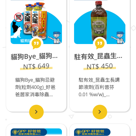
有效_昆蟲生長調節液劑(百利普芬 0.01 %w/w)
狗Bye_貓狗忌避劑(粒劑400g)
駐
貓
NT$ 649
NT$ 450
貓狗Bye_貓狗忌避
駐有效_昆蟲生長調
劑(粒劑400g)_好爸
節液劑(百利普芬
爸居家消毒除蟲...
0.01 %w/w)_...