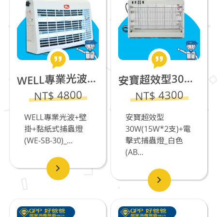
ELL專業光波+壁掛+黏紙式捕蟲燈(WE-SB-30)_食品工廠專用
寶超效型30W(15W*2支)+電擊式捕蟲燈_白色(AB-9030)
W
安
NT$ 4800
NT$ 4300
WELL專業光波+壁
安寶超效型
掛+黏紙式捕蟲燈
30W(15W*2支)+電
(WE-SB-30)_...
擊式捕蟲燈_白色
(AB...