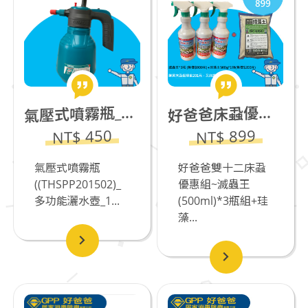
壓式噴霧瓶_多功能灑水壺_1.5L
爸爸床蝨優惠組~滅蟲王(500ml)*3瓶組+珪藻土500g*1包
氣
好
NT$ 450
NT$ 899
氣壓式噴霧瓶
好爸爸雙十二床蝨
((THSPP201502)_
優惠組~滅蟲王
多功能灑水壺_1...
(500ml)*3瓶組+珪
藻...