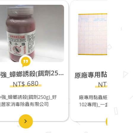
小強_蟑螂誘殺(餌劑250g)_缺貨中
斃
廠專用黏蟲紙_PROCATCH®L-102專用)_一盒10片
原
NT$ 1100
g)_好
廠專用黏蟲紙_PROCATCH®L-
司
102專用)_一盒10...
超音波
JWP-