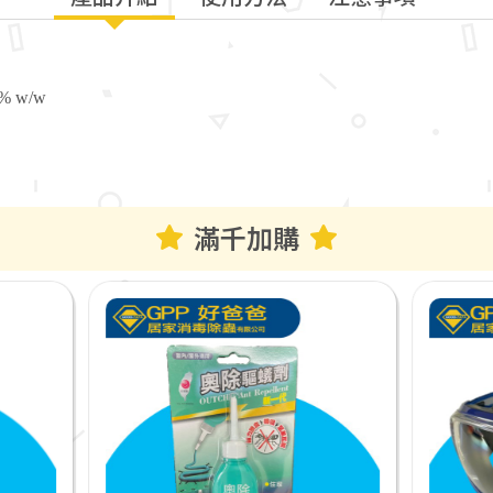
5% w/w
滿千加購