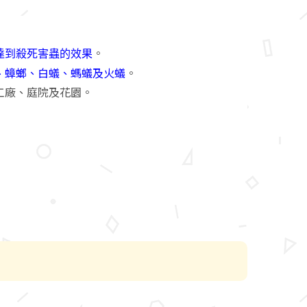
。
達到殺死害蟲的效果
、蟑螂、白蟻、螞蟻及火蟻
。
工廠、庭院及花園。