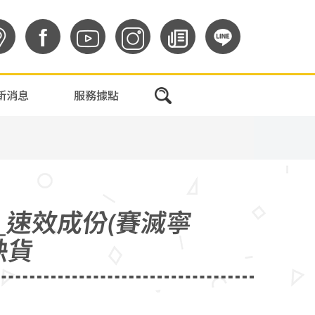
f
新消息
服務據點
l)_速效成份(賽滅寧
~缺貨