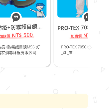
專
RO-TEX 7050 Coverall防護衣_XL_庫存品20件,請把握!
業防疫+防霧護目鏡M56
P
NT$ 150
6_好
PRO-TEX 7050 Coverall防護衣
防臭
司
_XL_庫...
_直
除...