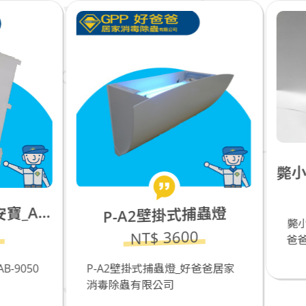
NT$ 680
P-A2壁掛式捕蟲燈
斃小強_蟑螂誘殺(餌劑250
NT$ 3600
爸爸居家消毒除蟲有限公
-A2壁掛式捕蟲燈_好爸爸居家
毒除蟲有限公司