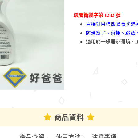
環署衛製字第 1282 號
直接對目標區噴灑就能
防治蚊子、蒼蠅、跳蚤
適用於一般居家環境、
商品資料
產品介紹
使用方法
注意事項