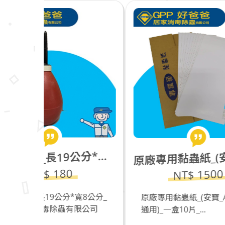
型噴粉器_長19公分*寬8公分
廠專用黏蟲紙_(安寶_AB-9050通用)_一盒10片
球
原
NT$ 1500
寬8公分_
原廠專用黏蟲紙_(安寶_AB-9050
P
限公司
通用)_一盒10片_...
消