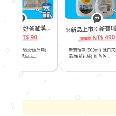
新品上市※新寶瑞寧 (500ml)_進口天然除蟲菊(新包裝)_若有飼養貓咪不推薦
新品上市※好爸爸漢方驅蚊包(外用)
※
※
NT$ 490
0
(外用)
新寶瑞寧 (500ml)_進口天然除
奧
.
蟲菊(新包裝)_好爸爸...
爸