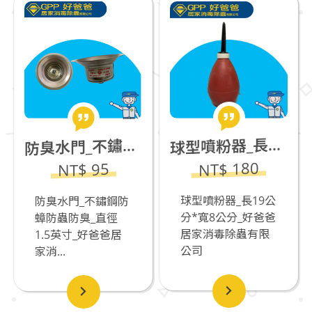
型噴粉器_長19公分*寬8公分
臭水門_不鏽鋼防蟑防蟲防臭_直徑1.5英寸(3公分適用)
球
防
NT$ 180
NT$ 95
球型噴粉器_長19公
防臭水門_不鏽鋼防
分*寬8公分_好爸爸
蟑防蟲防臭_直徑
居家消毒除蟲有限
1.5英寸_好爸爸居
公司
家消...