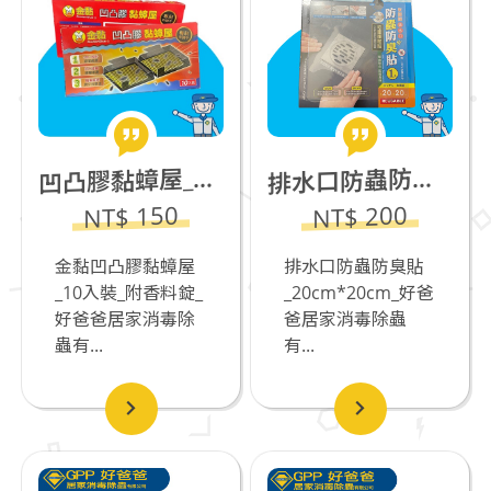
凸膠黏蟑屋_10片裝_附香料錠
水口防蟲防臭貼_20cm*20cm
凹
排
NT$ 150
NT$ 200
金黏凹凸膠黏蟑屋
排水口防蟲防臭貼
_10入裝_附香料錠_
_20cm*20cm_好爸
好爸爸居家消毒除
爸居家消毒除蟲
蟲有...
有...