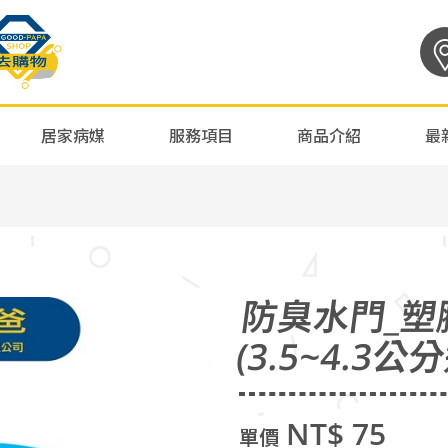
居家病媒
服務項目
商品介紹
最
防臭水門_塑
(3.5~4.3公
NT$ 75
單價