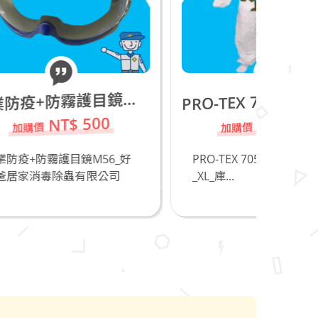
專
RO-TEX 7050 Coverall防護衣_XL_庫存品20件,請把握!
業防疫+防霧護目鏡M56
P
NT$ 150
_好
PRO-TEX 7050 Coverall防護衣
防臭
司
_XL_庫...
_直徑
除...