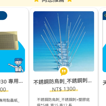
銹鋼防鳥刺_不銹鋼刺+塑膠底座*5條_寬15,高12,長33.4cm
不
NT$ 1300
NT$ 800
鋼防鳥刺_不銹鋼刺+塑膠底
天然草本防蚊液(30ml)_
條_寬15,高12,長...
濟型_10瓶優惠價_好爸...