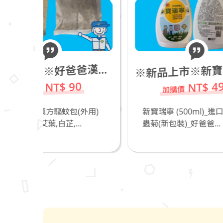
新品上市※新寶瑞寧 (500ml)_進口天然除蟲菊(新包裝)_若有飼養貓咪不推薦
新品上市※好爸爸漢方驅蚊包(外用)
※
※
NT$ 490
0
外用)
新寶瑞寧 (500ml)_進口天然除
奧除
.
蟲菊(新包裝)_好爸爸...
爸