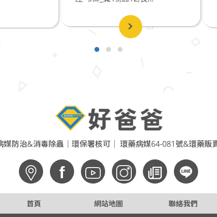
媒防治&消毒除蟲｜環保署核可｜ 環藥病媒64-081號&環藥販賣6
f
首頁
網站地圖
聯絡我們