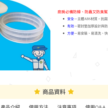
廚房必備防蟑、防蟲又防臭幫
安全
－主體ABS材質，抗
有效
－密封墊加厚設計與防
方便
－易安裝、易清洗、快
商品資料
產品介紹
使用方法
注意事項
使用Q&A