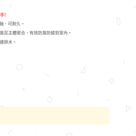
手!
腐蝕、可耐久。
臭蕊主體密合，有效防臭防蟑到室內。
速排水。