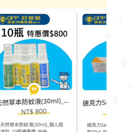
然草本防蚊液(30ml)_個人經濟型_10瓶優惠價
克力Seclira_蟑螂餌劑(凝膠餌劑30g)_缺貨中
天
速
NT$ 1200
個人經
速克力Seclira_蟑螂點藥(凝膠餌
蟑得克J
劑30g)_好爸爸居...
30g)