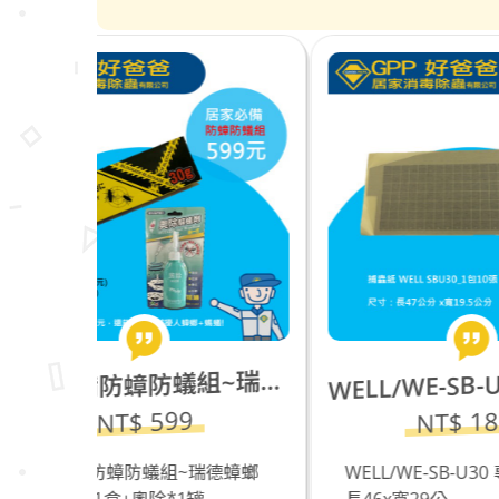
家必備防蟑防蟻組~瑞德蟑螂餌劑30g*1盒+奧除*1罐
ELL/WE-SB-U30 專用黏蟲紙_長46x寬29公分_一包10張
居
W
NT$ 1800
不銹
瑞德蟑螂
WELL/WE-SB-U30 專用黏蟲紙_
座*5
..
長46x寬29公...