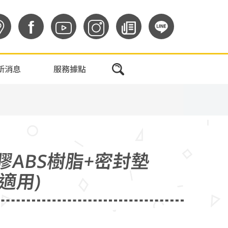
f
新消息
服務據點
膠ABS樹脂+密封墊
分適用)