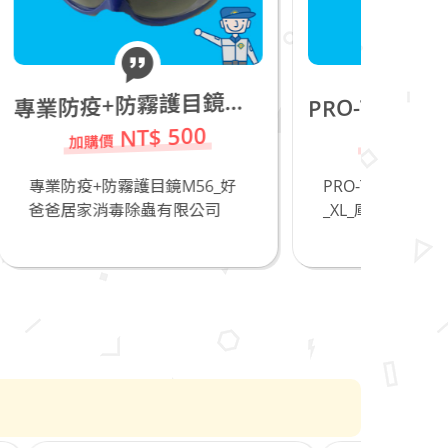
專
RO-TEX 7050 Coverall防護衣_XL_庫存品20件,請把握!
業防疫+防霧護目鏡M56
P
0
NT$ 150
6_好
PRO-TEX 7050 Coverall防護衣
防臭
公司
_XL_庫...
_直
除...