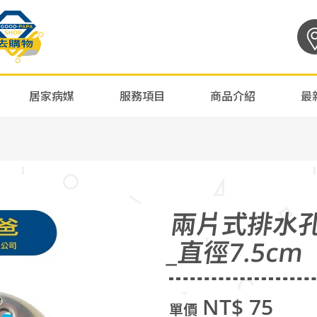
居家病媒
服務項目
商品介紹
最
兩片式排水孔
_直徑7.5cm
NT$ 75
單價