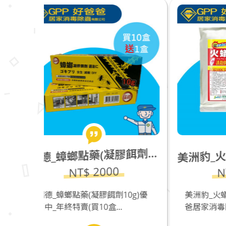
美
洲豹_火蟻誘殺餌劑(1kg)
德_蟑螂點藥(凝膠餌劑10g)優惠中_年終特賣(買10盒送1盒)
瑞
0
NT$ 1300
10g)優
美洲豹_火蟻誘殺餌劑(1kg)_好爸
捕
..
爸居家消毒除蟲有限公司
15