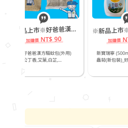
新品上市※新寶瑞寧 (500ml)_進口天然除蟲菊(新包裝)_若有飼養貓咪不推薦
新品上市※好爸爸漢方驅蚊包(外用)
※
※
NT$ 490
0
(外用)
新寶瑞寧 (500ml)_進口天然除
奧
..
蟲菊(新包裝)_好爸爸...
爸