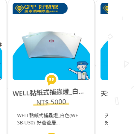
天
然防蚊_艾草蚊香棒_10支
ELL黏紙式捕蟲燈_白色(WE-SB-U30)_食品工廠專用
W
NT$ 250
民宿
WE-
天然防蚊_艾草蚊香棒_10支___
壓式噴
好爸爸居家消毒除蟲有限公司