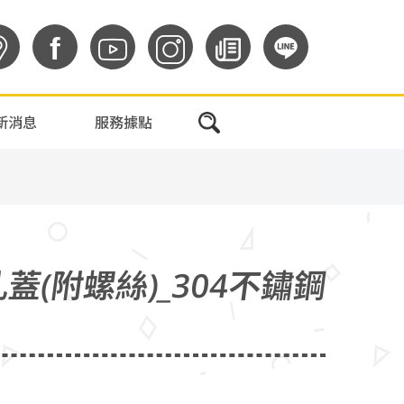
f
新消息
服務據點
蓋(附螺絲)_304不鏽鋼