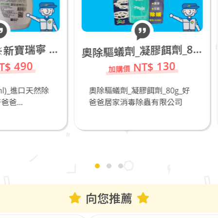
奧
除驅蟻劑_凝膠餌劑_80g
NT$ 130
NT$ 50
除驅蟻劑_凝膠餌劑_80g_好
專業防疫+防霧護目鏡M5
爸居家消毒除蟲有限公司
爸爸居家消毒除蟲有限
向您推薦