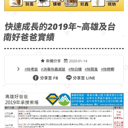
快速成長的2019年~高雄及台
南好爸爸實績
新聞分享
2020-01-14
#除老鼠
#消毒除蟲滅鼠
#除白蟻
#除跳蚤
#除蟑螂
分享至 FB
分享至 LINE