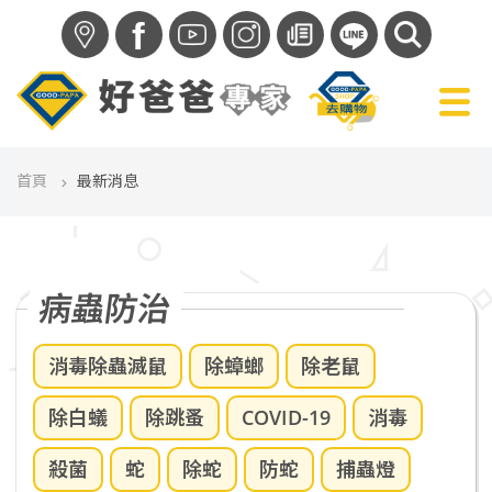
f
首頁
最新消息
病蟲防治
消毒除蟲滅鼠
除蟑螂
除老鼠
除白蟻
除跳蚤
COVID-19
消毒
殺菌
蛇
除蛇
防蛇
捕蟲燈