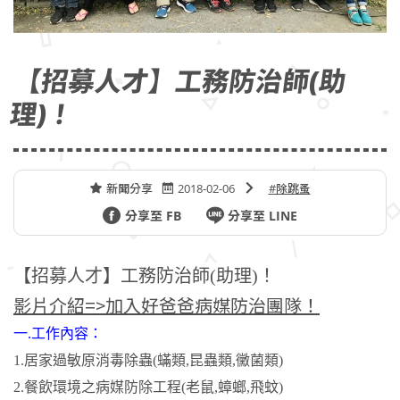
【招募人才】工務防治師(助
理)！
新聞分享
2018-02-06
#除跳蚤
分享至 FB
分享至 LINE
【招募人才】工務防治師(助理)！
影片介紹=>加入好爸爸病媒防治團隊！
一.工作內容：
1.居家過敏原消毒除蟲(蟎類,昆蟲類,黴菌類)
2.餐飲環境之病媒防除工程(老鼠,蟑螂,飛蚊)