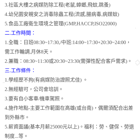
3.社區大樓之病媒防除工程(老鼠,蟑螂,飛蚊,跳蚤)
4.幼兒園安親安之消毒除蟲工程(流感,腸病毒,病媒蚊)
5.食品工廠衛生環境之管理(GMP,HACCP,ISO22000)
二.工作時間：
1.全職：日班08:30~17:30,/中班:14:00~17:30+20:30~24:00，
需工作輪調,月休8天。
2.兼職：08:30~11:30或20:30~23:30(需彈性配合客戶需求)。
三.工作條件：
1.學經歷不拘(有病媒防治證照尤佳) 。
2.無經驗可，公司會培訓。
3.要有自小客車/機車駕照。
4.施作地點-主要工作範圍在高雄(或台南)，偶爾須配合出差
到外縣市。
5.薪資面議(基本月薪25000元以上)。福利：勞、健保、勞退
制度...等。