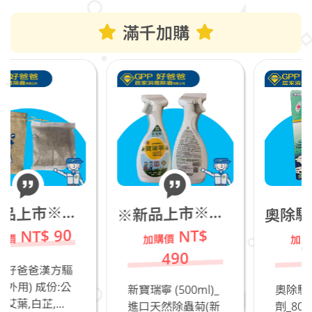
滿千加購
除驅蟻劑_凝膠餌
新品上市※好爸爸漢方驅蚊包(外用)
新品上市※新寶瑞寧 (500ml)_進口天然除蟲菊(新包裝)_若有飼養貓咪不推薦
奧
※
※
90
NT$
NT$
490
130
方驅
:公
新寶瑞寧 (500ml)_
奧除驅蟻劑_凝膠餌
.
進口天然除蟲菊(新
劑_80g_好爸爸居