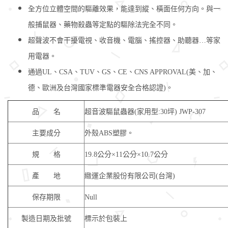
全方位立體空間的驅離效果，能達到縱、橫面任何方向。與一
般捕鼠器、藥物殺蟲等定點的驅除法完全不同。
超聲波不會干擾電視、收音機、電腦、搖控器、助聽器…等家
用電器。
通過UL、CSA、TUV、GS、CE、CNS APPROVAL(美、加、
德、歐洲及台灣國家標準電器安全合格認證)。​
品 名
超音波驅鼠蟲器(家用型:30坪) JWP-307
主要成分
外殼ABS塑膠。
規 格
19.8公分×11公分×10.7公分
產 地
緻運企業股份有限公司(台灣)
保存期限
Null
製造日期及批號
標示於包裝上