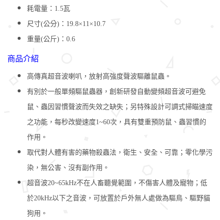
耗電量：1.5瓦
尺寸(公分)：19.8×11×10.7
重量(公斤)：0.6
商品介紹
高傳真超音波喇叭，放射高強度聲波驅離鼠蟲。
有別於一般單頻驅鼠蟲器，創新研發自動變頻超音波可避免
鼠、蟲因習慣聲波而失效之缺失；另特殊設計可調式掃瞄速度
之功能，每秒改變速度1~60次，具有雙重預防鼠、蟲習慣的
作用。
取代對人體有害的藥物殺蟲法，衛生、安全、可靠；零化學污
染，無公害、沒有副作用。
超音波20~65kHz不在人畜聽覺範圍，不傷害人體及寵物；低
於20kHz以下之音波，可放置於戶外無人處做為驅鳥、驅野貓
狗用。