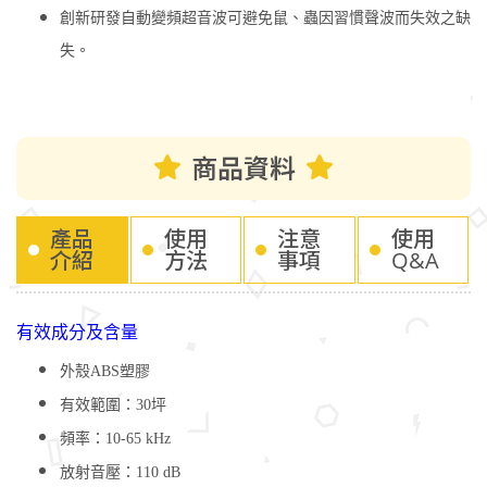
創新研發自動變頻超音波可避免鼠、蟲因習慣聲波而失效之缺
失。
商品資料
產品
使用
注意
使用
介紹
方法
事項
Q&A
有效成分及含量
外殼ABS塑膠
有效範圍：30坪
頻率：10-65 kHz
放射音壓：110 dB