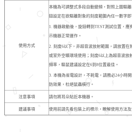
本機為可調整式多段自動變頻，對照上圖驅離表
鈕設定在欲驅離對象的刻度範圍內任一數字即
1. 機器啟動後，旋鈕轉到TEST測試位置，
示機器正常運作。
使用方式
2. 刻度6以下，非超音波放射範圍，請放置
或室外空曠環境使用；刻度6以上為超音波放
頻率，驅鼠建議設定在6到8位置最佳。
3. 本機為省電設計，不耗電，請務必24小時
防效果，杜絕鼠蟲橫行。
注意事項
請勿將耳朵貼近本機器。
建議事項
使用前請先看包裝上的標示，瞭解使用方法及