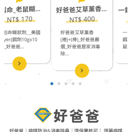
爸爸艾草薰香(捲)+(棒)_好爸爸嚴選
剋命_老鼠糊狀劑(10gx10包)
好
鼠
NT$ 4500
70
NT$ 400
＿美國
好爸爸艾草薰香
一錠鼠4g_老鼠錠
gx10
(捲)+(棒)_好爸爸嚴
餌劑(3KG/桶)_伏
選_好爸爸居家消毒
鼠(Floco...
除...
好爸爸｜病媒防治&消毒除蟲｜環保署核可｜ 環藥病媒