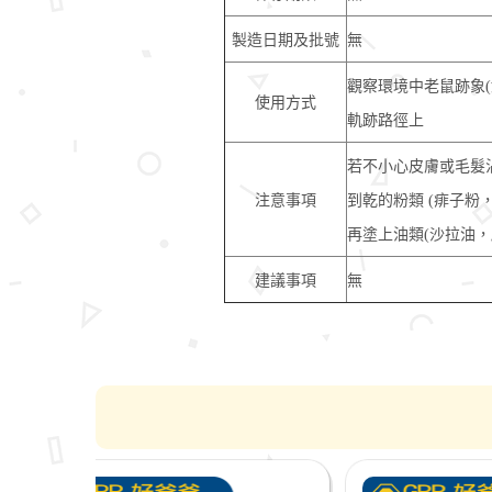
製造日期及批號
無
觀察環境中老鼠跡象
使用方式
軌跡路徑上
若不小心皮膚或毛髮
注意事項
到乾的粉類 (痱子粉
再塗上油類(沙拉油
建議事項
無