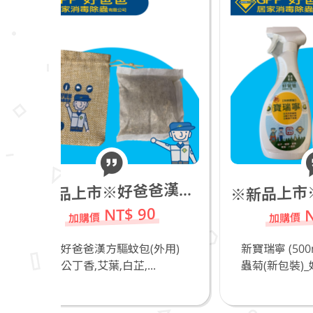
新品上市※新寶瑞寧 (500ml)_進口天然除蟲菊(新包裝)_若有飼養貓咪不推薦
新品上市※好爸爸漢方驅蚊包(外用)
※
※
NT$ 490
90
(外用)
新寶瑞寧 (500ml)_進口天然除
奧
..
蟲菊(新包裝)_好爸爸...
爸