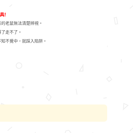
具!
盲的老鼠無法清楚辨視。
得了走不了。
不知不覺中，就踩入陷阱。