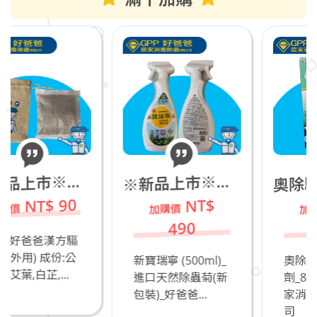
除驅蟻劑_凝
新品上市※好爸爸漢方驅蚊包(外用)
新品上市※新寶瑞寧 (500ml)_進口天然除蟲菊(新包裝)_若有飼養貓咪不推薦
奧
※
※
90
NT$
NT$
490
130
方驅
:公
新寶瑞寧 (500ml)_
奧除驅蟻劑_凝膠
..
進口天然除蟲菊(新
劑_80g_好爸爸居
包裝)_好爸爸...
家消毒除蟲有限公
司