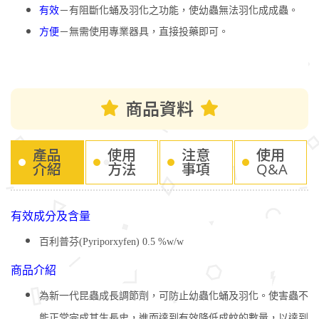
有效
－有阻斷化蛹及羽化之功能，使幼蟲無法羽化成成蟲。
方便
－無需使用專業器具，直接投藥即可。
商品資料
產品
使用
注意
使用
介紹
方法
事項
Q&A
有效成分及含量
百利普芬(Pyriporxyfen) 0.5 %w/w
商品介紹
為新一代昆蟲成長調節劑，可防止幼蟲化蛹及羽化。使害蟲不
能正常完成其生長史，進而達到有效降低成蚊的數量，以達到