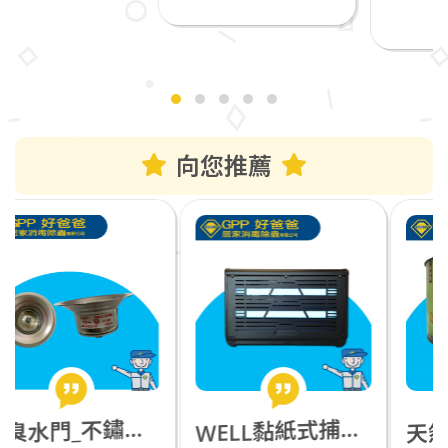
向您推薦
ELL黏紙式捕蟲燈_黑色(WE-103)
臭水門_不鏽鋼防蟑防蟲防臭_直徑1.5英寸(3公分適用)
W
防