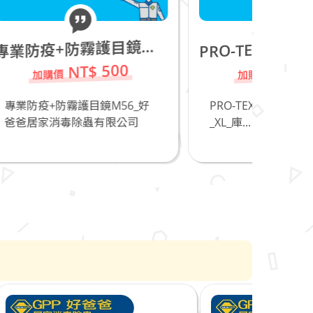
專
RO-TEX 7050 Coverall防護衣_XL_庫存品20件,請把握!
業防疫+防霧護目鏡M56
P
0
NT$ 150
6_好
PRO-TEX 7050 Coverall防護衣
防臭
公司
_XL_庫...
_直
除...