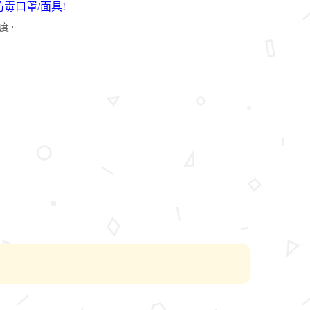
 防毒口罩/面具!
度。