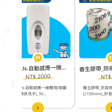
生膠帶_防疫噴藥遮蔽防護(2100ｍｍ)
600AN-自動感應一機雙用(噴霧消毒+滴狀洗手) _90×95×225mm_壁掛式_500ml
養
7
0
NT$ 120
機雙用(噴霧
養生膠帶_防疫噴藥遮蔽防護
衣
(2100ｍｍ)_好爸爸居家消毒...
台