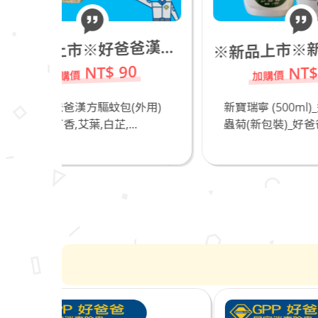
新品上市※新寶瑞寧 (500ml)_進口天然除蟲菊(新包裝)_若有飼養貓咪不推薦
新品上市※好爸爸漢方驅蚊包(外用)
※
※
NT$ 490
90
(外用)
新寶瑞寧 (500ml)_進口天然除
奧
..
蟲菊(新包裝)_好爸爸...
爸