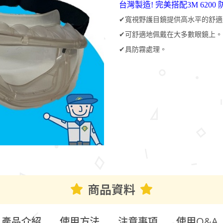
台灣製造! 完美搭配3M 6200
✔寬視野護目鏡提供高水平的舒適
✔可舒適地佩戴在大多數眼鏡上。
✔具防霧處理。
商品資料
產品介紹
使用方法
注意事項
使用Q&A