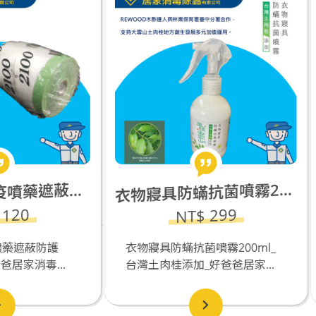
物寢具防蟎抗菌噴霧200ml_台灣土肉桂添加
衣
NT$ 1500
NT$ 299
物寢具防蟎抗菌噴霧200ml_
T8殺菌燈座(附開關線)*
灣土肉桂添加_好爸爸居家...
+15W殺菌燈(Philip...