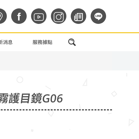
f
新消息
服務據點
霧護目鏡G06