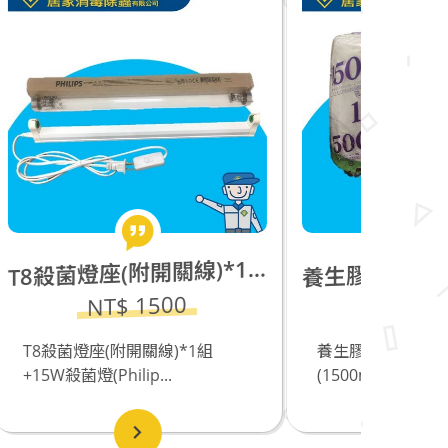
8殺菌燈座(附開關線)*1組+15W紫外線殺菌燈(Philips 飛利浦)*1支
生膠帶_防疫噴藥遮蔽防護(1500mm)
T
養
NT$ 100
1組
養生膠帶_防疫噴藥遮蔽防護
3M
(1500mm)_好爸爸居家消毒...
件組