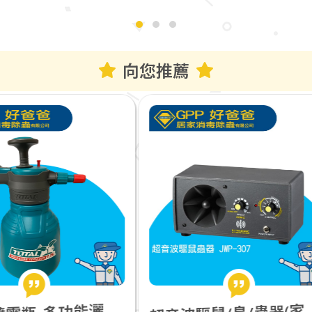
向您推薦
音波驅鼠/鳥/蟲器(家用型:30坪) JWP-307