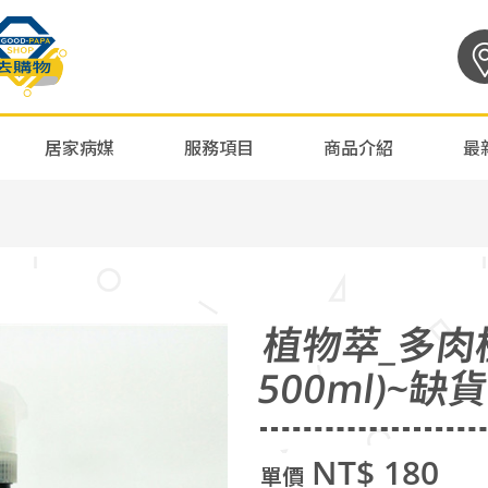
居家病媒
服務項目
商品介紹
最
植物萃_多肉
500ml)~缺
NT$ 180
單價