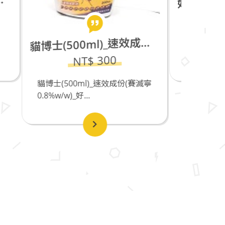
好
NT$ 1000
博士(500ml)_速效成份(賽滅寧0.8%w/w)缺貨中
好爸爸艾草薰香(捲)_四盒優惠價
超
貓
_免運_好爸爸居家消毒除蟲...
JW
成份(賽滅寧