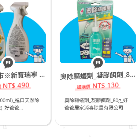
奧
除驅蟻劑_凝膠餌劑_80g
NT$ 130
NT$ 5
奧除驅蟻劑_凝膠餌劑_80g_好
專業防疫+防霧護目鏡M
爸爸居家消毒除蟲有限公司
爸爸居家消毒除蟲有限