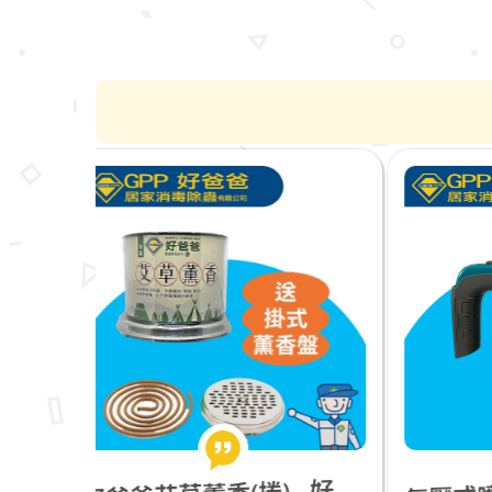
爸爸艾草薰香(捲)__好爸爸嚴選
壓式噴霧瓶_多功能灑水壺_1.5L