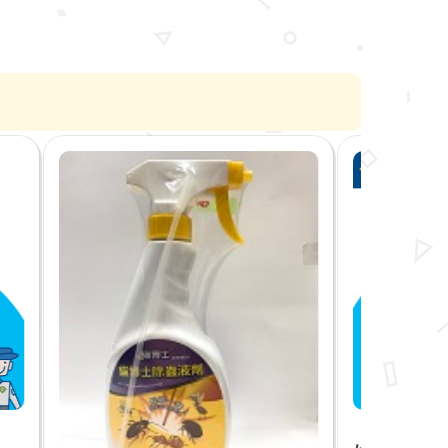
爸爸艾草薰香(捲)_4盒優惠價_免運