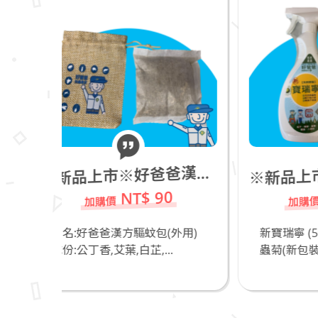
新品上市※新寶瑞寧 (500ml)_進口天然除蟲菊(新包裝)_若有飼養貓咪不推薦
新品上市※好爸爸漢方驅蚊包(外用)
※
※
NT$ 490
90
包(外用)
新寶瑞寧 (500ml)_進口天然除
..
蟲菊(新包裝)_好爸爸...