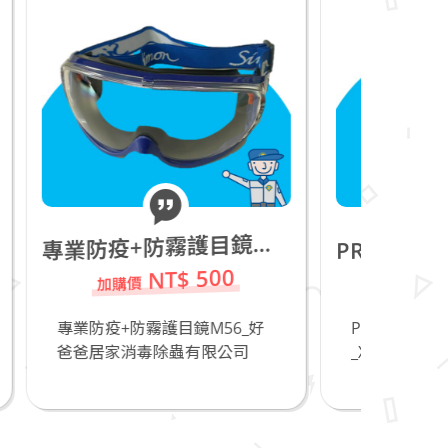
專
RO-TEX 7050 Coverall防護衣_XL_庫存品20件,請把握!
業防疫+防霧護目鏡M56
P
00
NT$ 150
56_好
PRO-TEX 7050 Coverall防護衣
防
公司
_XL_庫...
_
除..