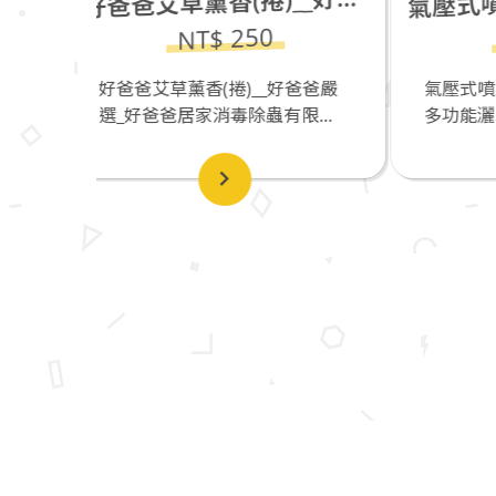
好
氣
0
NT$ 450
_好爸爸嚴
氣壓式噴霧瓶((THSPP201502)_
有限...
多功能灑水壺_1...