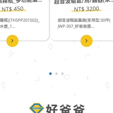
超
NT$ 3200
超音波驅鼠蟲器(家用型:30坪)
JWP-307_好爸爸居...
NT$ 300
貓博士(500ml)_速效
0.8%w/w)_好...