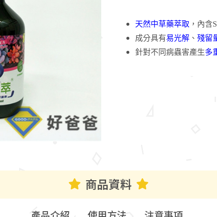
天然中草藥萃取
，內含S
成分具有
易光解
、
殘留
針對不同病蟲害產生
多
商品資料
產品介紹
使用方法
注意事項