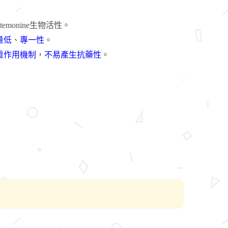
temonine生物活性。
量低
、
專一性
。
重作用機制
，
不易產生抗藥性
。