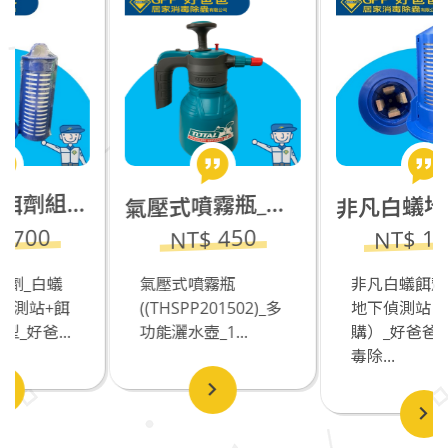
餌劑)_室外型
凡白蟻地下偵測站（餌劑另購）
壓式噴霧瓶_多功能灑水壺_1.5L
非
氣
NT$ 1500
NT$ 450
氣壓式噴霧瓶
非凡白蟻餌劑_白蟻
((THSPP201502)_多
地下偵測站（餌劑另
功能灑水壺_1...
購）_好爸爸居家消
毒除...