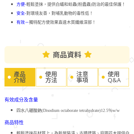
方便-
輕鬆塗抹，提供白蟻和蛀蟲(粉蠹蟲)防治的最佳保護！
安全-
對環境友善，對哺乳動物的毒性低！
有效－
獨特配方使效果直達木質纖維深部！
商品資料
產品
使用
注意
使用
介紹
方法
事項
Q&A
有效成分及含量
四水八硼酸鈉(Disodium octaborate tetrahydrate)12.5％w/w
商品特性
輕鬆塗抹在材質上，為新居裝潢、古蹟建築、庭園花木提供白