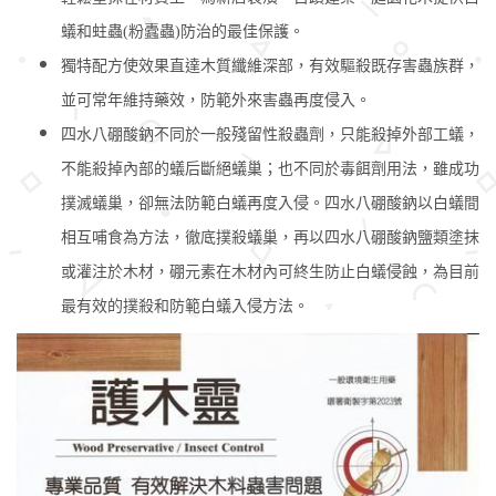
蟻和蛀蟲(粉蠹蟲)防治的最佳保護。
獨特配方使效果直達木質纖維深部，有效驅殺既存害蟲族群，
並可常年維持藥效，防範外來害蟲再度侵入。
四水八硼酸鈉不同於一般殘留性殺蟲劑，只能殺掉外部工蟻，
不能殺掉內部的蟻后斷絕蟻巢；也不同於毒餌劑用法，雖成功
撲滅蟻巢，卻無法防範白蟻再度入侵。四水八硼酸鈉以白蟻間
相互哺食為方法，徹底撲殺蟻巢，再以四水八硼酸鈉鹽類塗抹
或灌注於木材，硼元素在木材內可終生防止白蟻侵蝕，為目前
最有效的撲殺和防範白蟻入侵方法。