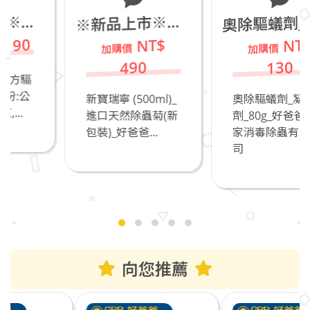
除驅蟻劑_凝膠餌劑_80g
新品上市※新寶瑞寧 (500ml)_進口天然除蟲菊(新包裝)_若有飼養貓咪不推薦
奧
※
NT$
NT$
490
130
新寶瑞寧 (500ml)_
奧除驅蟻劑_凝膠餌
進口天然除蟲菊(新
劑_80g_好爸爸居
包裝)_好爸爸...
家消毒除蟲有限公
司
向您推薦